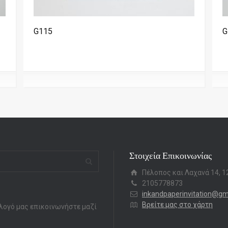
G115
G
Στοιχεία Επικοινωνίας
Πέλοπος και Λαχανά 14, 1
2105778873
inkandpaperinvitation@gm
Βρείτε μας στο χάρτη
λογό μας επικοινωνήστε μαζί