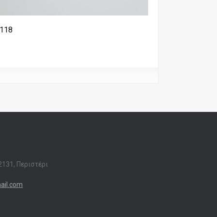
118
G139
2131, Περιστέρι
ail.com